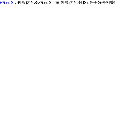
顿仿石漆
，外墙仿石漆,仿石漆厂家,外墙仿石漆哪个牌子好等相