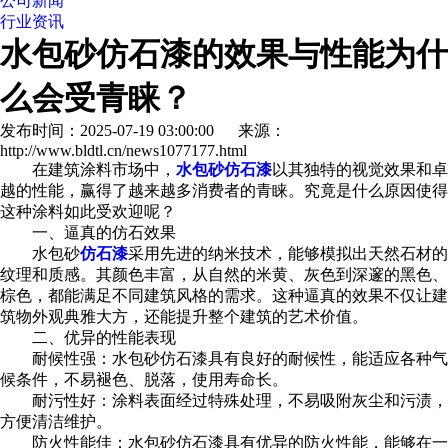
公司新闻
行业资讯
水包砂仿石漆的效果与性能为什
么会受青睐？
发布时间：2025-07-19 03:00:00 来源：
http://www.bldtl.cn/news1077177.html
在建筑涂料市场中，
水包砂
仿石漆
以其独特的视觉效果和卓
越的性能，赢得了越来越多消费者的青睐。究竟是什么原因使得
这种涂料如此受欢迎呢？
一、逼真的仿石效果
水包砂
仿石漆
采用先进的纳米技术，能够模拟出天然石材的
纹理和质感。其颜色丰富，从自然的米黄、灰色到深邃的黑色、
棕色，都能满足不同建筑风格的需求。这种逼真的效果不仅让建
筑物外观典雅大方，还能提升整个建筑的艺术价值。
二、优异的性能表现
耐候性强：水包砂仿石漆具有良好的耐候性，能适应各种气
候条件，不易褪色、脱落，使用寿命长。
耐污性好：涂料表面经过特殊处理，不易吸附灰尘和污渍，
方便清洁维护。
防火性能佳：水包砂仿石漆具有优异的防火性能，能够在一