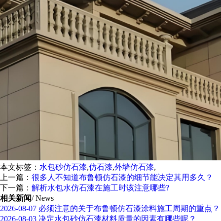
本文标签：
水包砂仿石漆
,
仿石漆
,
外墙仿石漆
,
上一篇：
很多人不知道布鲁顿仿石漆的细节能决定其用多久？
下一篇：
解析水包水仿石漆在施工时该注意哪些?
相关新闻
/ News
2026-08-07
必须注意的关于布鲁顿仿石漆涂料施工周期的重点？
2026-08-03
决定水包砂仿石漆材料质量的因素有哪些呢？